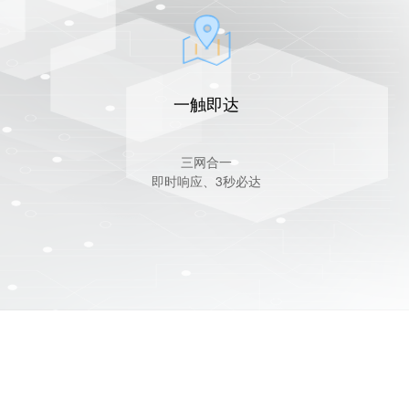
一触即达
三网合一
即时响应、3秒必达