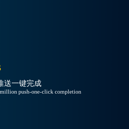
S
级推送一键完成
 million push-one-click completion